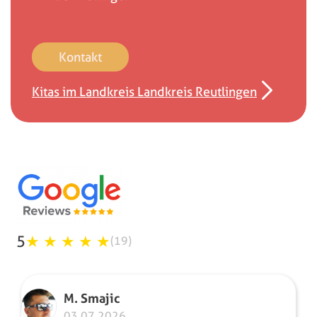
Kontakt
Kitas im Landkreis Landkreis Reutlingen
5
★
★
★
★
★
(19)
M. Smajic
03.07.2026