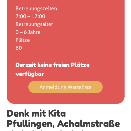
Betreuungszeiten
7:00 – 17:00
Betreuungsalter
0 – 6 Jahre
Plätze
60
Derzeit keine freien Plätze
verfügbar
Anmeldung Warteliste
Denk mit Kita
Pfullingen, Achalmstraße