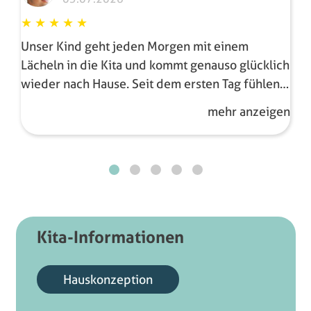
★
★
★
★
★
Unser Kind geht jeden Morgen mit einem
Lächeln in die Kita und kommt genauso glücklich
wieder nach Hause. Seit dem ersten Tag fühlen
wir uns sehr gut aufgehoben. Die Erzieherinnen
mehr anzeigen
und Erzieher sind unglaublich liebevoll,
engagiert und haben immer ein offenes Ohr für
die Kinder und Eltern. Wir sehen jeden Tag, wie
positiv sich unser Kind entwickelt, neue Dinge
lernt und mit Freude in die Kita geht. Die
familiäre Atmosphäre und die individuelle
Förderung machen diese Einrichtung zu etwas
Kita-Informationen
Besonderem. Ein herzliches Dankeschön an das
gesamte Team für die tolle Arbeit und die
Hauskonzeption
liebevolle Betreuung unseres Kindes. Wir
können diese Kita von Herzen weiterempfehlen!