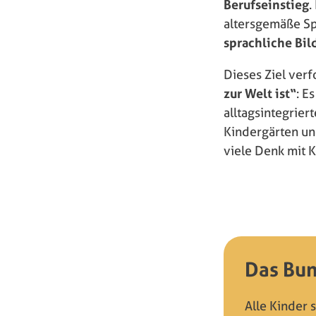
Berufseinstieg
.
altersgemäße Sp
sprachliche Bil
Dieses Ziel ve
zur Welt ist“
: E
alltagsintegrier
Kindergärten un
viele Denk mit K
Das Bu
Alle Kinder 