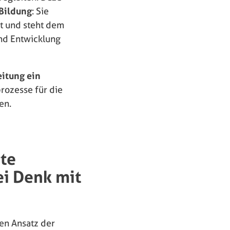
 Bildung
: Sie
t und steht dem
und Entwicklung
eitung ein
rozesse für die
en.
rte
i Denk mit
den Ansatz der