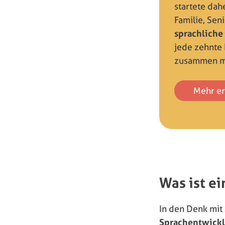
startete da
Familie, Sen
sprachliche
jede zehnte 
zusammen m
Mehr e
Was ist ei
In den Denk mit
Sprachentwicklu