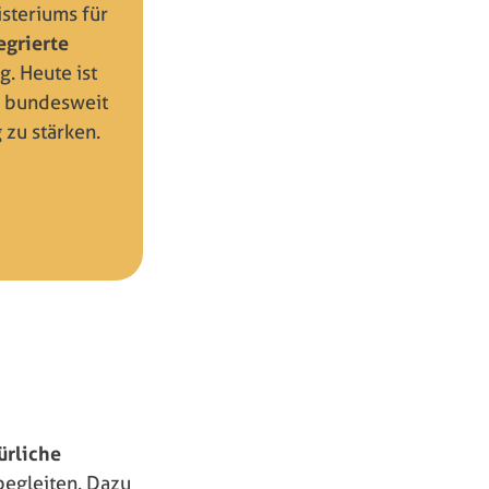
steriums für
egrierte
. Heute ist
 bundesweit
 zu stärken.
ürliche
begleiten. Dazu