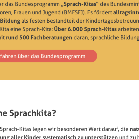
her das Bundesprogramm
„Sprach-Kitas“
des Bundesmini
ioren, Frauen und Jugend (BMFSFJ). Es fördert
alltagsint
 Bildung
als festen Bestandteil der Kindertagesbetreuung
Kita eine Sprach-Kita:
Über 6.000 Sprach-Kitas
arbeiten
it
rund 500 Fachberatungen
daran, sprachliche Bildung
rfahren über das Bundesprogramm
ne Sprachkita?
 Sprach-Kitas legen wir besonderen Wert darauf, die
nat
ng aller Kinder systematisch zu unterstützen
und zu 