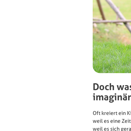
Doch was
imaginär
Oft kreiert ein 
weil es eine Zei
weil es sich ger