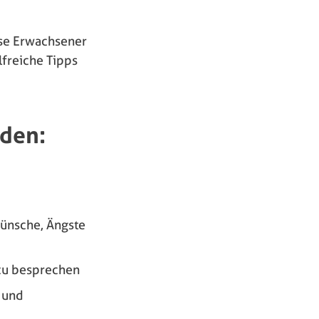
ise Erwachsener
lfreiche Tipps
den:
Wünsche, Ängste
zu besprechen
t und