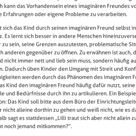
uch kann das Vorhandensein eines imaginären Freundes v
e Erfahrungen oder eigene Probleme zu verarbeiten.
 sich das Kind durch seinen imaginären Freund selbst in
. Es lernt sich besser in andere Menschen hineinzuvers
 zu sein, seine Grenzen auszutesten, problematische Sit
ch anderen gegenüber zu öffnen. Zu erwähnen ist auch, 
 nicht immer nett und lieb sein muss, sondern häufig au
n. Dadurch üben Kinder den Umgang mit Streit und Konfl
higkeiten werden durch das Phänomen des imaginären 
as Kind den imaginären Freund häufig dafür nutzt, sein
 und Bedürfnisse durch ihn zu artikulieren. Ein Beispie
on: Das Kind soll bitte aus dem Büro der Einrichtungslei
er nicht alleine dorthin zu gehen und weiß nicht, wie es 
lb sagt es stattdessen „Lilli traut sich aber nicht allein
cht noch jemand mitkommen?“.