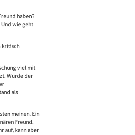
 Freund haben?
? Und wie geht
kritisch
schung viel mit
zt. Wurde der
er
tand als
sten meinen. Ein
inären Freund.
r auf, kann aber