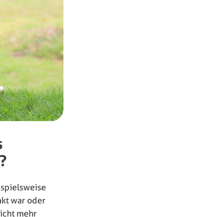
s
?
ispielsweise
akt war oder
nicht mehr