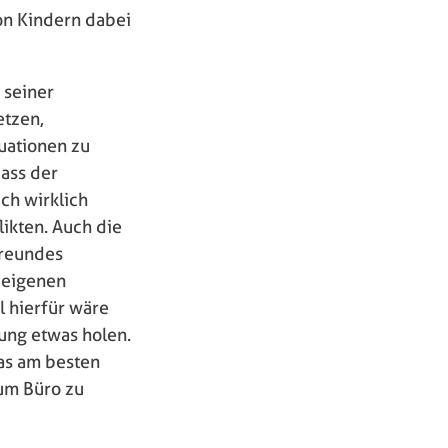
on Kindern dabei
 seiner
etzen,
uationen zu
dass der
ch wirklich
ikten. Auch die
Freundes
e eigenen
l hierfür wäre
tung etwas holen.
das am besten
 zum Büro zu