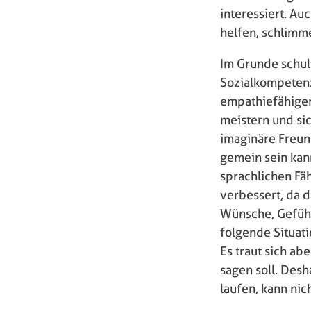
interessiert. A
helfen, schlimm
Im Grunde schult
Sozialkompetenz
empathiefähiger
meistern und si
imaginäre Freund
gemein sein kan
sprachlichen Fä
verbessert, da d
Wünsche, Gefühle
folgende Situati
Es traut sich ab
sagen soll. Desha
laufen, kann ni