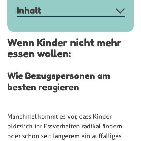
Inhalt
Wie sollte man als Bezugsperson
reagieren?
Wenn Kinder nicht mehr
No-Gos als Bezugsperson
essen wollen:
Das Kind isst nur eine Sache
Wie Bezugspersonen am
Wann sollte man als Bezugsperson
besten reagieren
eingreifen?
Der Kinderarzt nimmt mich nicht ernst:
Was nun?
Manchmal kommt es vor, dass Kinder
Wie sollte man als Pädagoge handeln?
plötzlich ihr Essverhalten radikal ändern
oder schon seit längerem ein auffälliges
Unser Experte