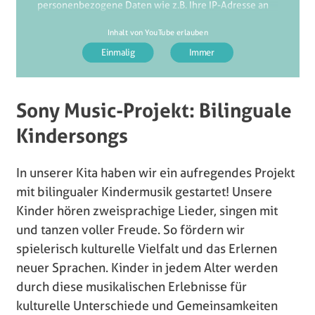
personenbezogene Daten wie z.B. Ihre IP-Adresse an
den Anbieter übermittelt. Der externe Anbieter kann
Inhalt von YouTube erlauben
diese auch dazu verwenden, Ihr Nutzungsverhalten
mithilfe von Cookies oder anderen Tracking-
Technologien zu Marktforschungs- und
Marketingzwecken zu analysieren.
Die Übermittlung Ihrer Daten an den externen
Sony Music-Projekt: Bilinguale
Anbieter wird so lange verhindert, bis Sie aktiv auf
Kindersongs
diesen Hinweis klicken. Technisch gesehen wird der
Inhalt erst nach dem Klick eingebunden.
In unserer Kita haben wir ein aufregendes Projekt
mit bilingualer Kindermusik gestartet! Unsere
Kinder hören zweisprachige Lieder, singen mit
und tanzen voller Freude. So fördern wir
spielerisch kulturelle Vielfalt und das Erlernen
neuer Sprachen. Kinder in jedem Alter werden
durch diese musikalischen Erlebnisse für
kulturelle Unterschiede und Gemeinsamkeiten