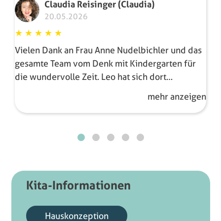
Claudia Reisinger (Claudia)
20.05.2026
★
★
★
★
★
Vielen Dank an Frau Anne Nudelbichler und das
gesamte Team vom Denk mit Kindergarten für
die wundervolle Zeit. Leo hat sich dort
unglaublich wohlgefühlt und durfte so viel
mehr anzeigen
lernen – vor allem Selbstständigkeit, Vertrauen
und Freude am Miteinander. Man spürt jeden
Tag, mit wie viel Herz, Liebe und Engagement
dort gearbeitet wird. Immer freundlich,
aufmerksam und mit ganz viel Zeit für die
Kinder. Danke für alles wir können den
Kindergarten von Herzen weiterempfehlen.
Kita-Informationen
Hauskonzeption