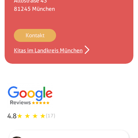
Altostraße 43
81245
München
Kontakt
Kitas im Landkreis München
4.8
★
★
★
★
(17)