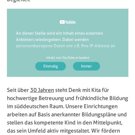
An dieser Stelle wird ein Inhalt eines externen
Anbieters wiedergeben. Dabei werden
personenbezogene Daten wie z.B. Ihre IP-Adresse an
den Anbieter übermittelt. Der externe Anbieter kann
Inhalt von YouTube erlauben
diese auch dazu verwenden, Ihr Nutzungsverhalten
mithilfe von Cookies oder anderen Tracking-
Technologien zu Marktforschungs- und
Marketingzwecken zu analysieren.
Die Übermittlung Ihrer Daten an den externen
Seit über
30 Jahren
steht Denk mit Kita für
Anbieter wird so lange verhindert, bis Sie aktiv auf
hochwertige Betreuung und frühkindliche Bildung
diesen Hinweis klicken. Technisch gesehen wird der
im süddeutschen Raum.
Unsere Einrichtungen
Inhalt erst nach dem Klick eingebunden.
arbeiten auf Basis anerkannter Bildungspläne und
stellen das kompetente Kind in den Mittelpunkt,
das sein Umfeld aktiv mitgestaltet.
Wir fördern