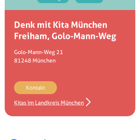
Denk mit Kita München
Freiham, Golo-Mann-Weg
Golo-Mann-Weg 21
81248
München
Kontakt
Kitas im Landkreis München