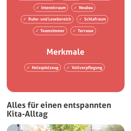
Intensivraum
Neubau
Ruhe- und Lesebereich
Schlafraum
Teamzimmer
Terrasse
Merkmale
Holzspielzeug
Vollverpflegung
Alles für einen entspannten
Kita-Alltag