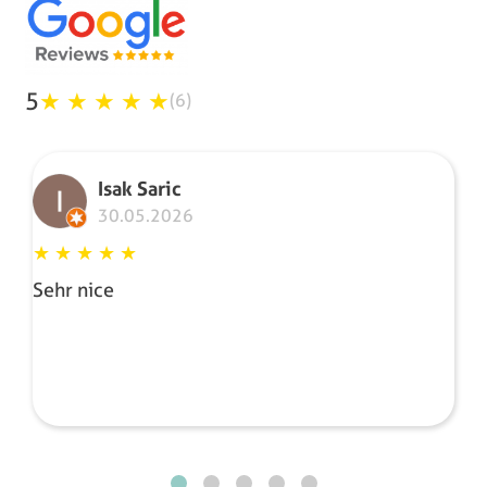
5
★
★
★
★
★
(6)
Isak Saric
30.05.2026
★
★
★
★
★
Sehr nice