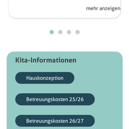
merkt, dass viel Arbeit und Engagement
mehr anzeigen
investiert werden. Die neue Leitung macht
einen tollen Job die Kommunikation mit den
Eltern ist offen und freundlich, und das Wohl der
Kinder steht immer im Mittelpunkt. Man spürt,
dass sich vieles zum Positiven entwickelt, und
wir freuen uns auf die weiteren Veränderungen.
Das Preis-Leistungs-Verhältnis ist wirklich sehr
Kita-Informationen
gut. Vielen Dank an das ganze Team!
Hauskonzeption
Betreuungskosten 25/26
Betreuungskosten 26/27