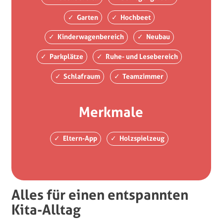
Garten
Hochbeet
Kinderwagenbereich
Neubau
Parkplätze
Ruhe- und Lesebereich
Schlafraum
Teamzimmer
Merkmale
Eltern-App
Holzspielzeug
Alles für einen entspannten
Kita-Alltag