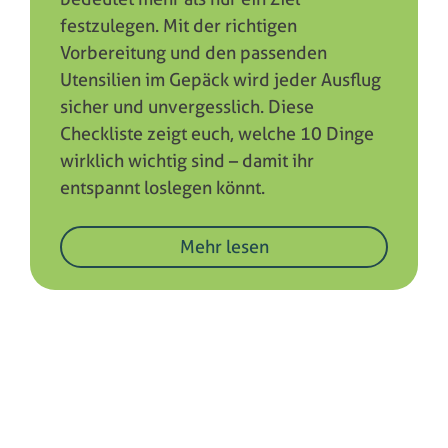
festzulegen. Mit der richtigen
Vorbereitung und den passenden
Utensilien im Gepäck wird jeder Ausflug
sicher und unvergesslich. Diese
Checkliste zeigt euch, welche 10 Dinge
wirklich wichtig sind – damit ihr
entspannt loslegen könnt.
Mehr lesen