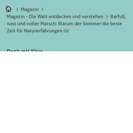
Magazin
Magazin - Die Welt entdecken und verstehen
Barfuß,
nass und voller Matsch: Warum der Sommer die beste
Zeit für Naturerfahrungen ist
Denk mit Kitas
Herzog-Wilhelm-Straße 26
80331 München
Kontaktformular
Elternkommunikation
Gerne stehen Ihnen die Kita-Leitungen bei Fragen zur
Platzvergabe zur Verfügung.