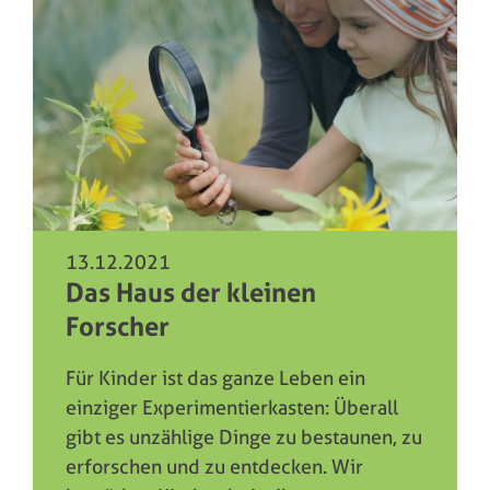
13.12.2021
Das Haus der kleinen
Forscher
Für Kinder ist das ganze Leben ein
einziger Experimentierkasten: Überall
gibt es unzählige Dinge zu bestaunen, zu
erforschen und zu entdecken. Wir