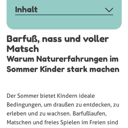
Inhalt
1. Warum ist Barfußlaufen mehr als nur ein
Sommervergnügen?
Barfuß, nass und voller
2. Wie fördert Bewegung im Freien die
Matsch
kindliche Entwicklung?
Warum Naturerfahrungen im
3. Was bedeuten Naturerfahrungen für die
Sommer Kinder stark machen
emotionale Entwicklung?
4. Wie können Sie Naturerfahrungen im
Alltag fördern?
Der Sommer bietet Kindern ideale
Bedingungen, um draußen zu entdecken, zu
5. Häufig gestellte Fragen
erleben und zu wachsen. Barfußlaufen,
Matschen und freies Spielen im Freien sind