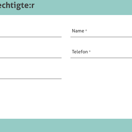
chtigte:r
Name
Telefon